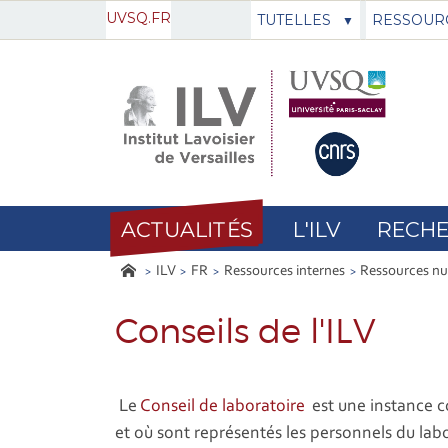
UVSQ.FR
TUTELLES
RESSOUR
ACTUALITÉS
L'ILV
RECH
ILV
FR
Ressources internes
Ressources n
Conseils de l'ILV
Le
Conseil de laboratoire
est une instance co
et où sont représentés les personnels du labo