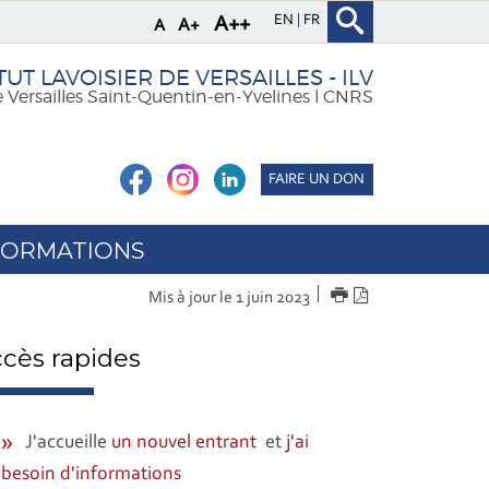
EN
FR
A++
A+
A
TUT LAVOISIER DE VERSAILLES - ILV
e Versailles Saint-Quentin-en-Yvelines l CNRS
FAIRE UN DON
FORMATIONS
IMPRIMER
Version
Mis à jour le 1 juin 2023
PDF
cès rapides
J'accueille
un nouvel entrant
et
j'ai
besoin d'informations