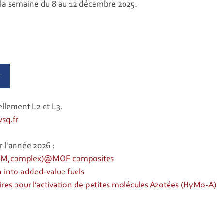
es la semaine du 8 au 12 décembre 2025.
r
llement L2 et L3.
sq.fr
r l'année 2026 :
(POM,complex)@MOF composites
 into added-value fuels
es pour l’activation de petites molécules Azotées (HyMo-A)