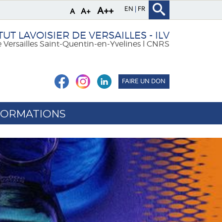
EN
FR
A++
A+
A
TUT LAVOISIER DE VERSAILLES - ILV
e Versailles Saint-Quentin-en-Yvelines l CNRS
FAIRE UN DON
FORMATIONS