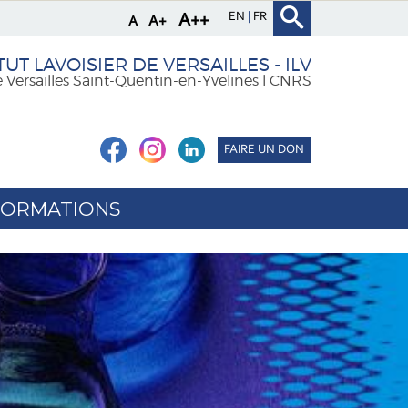
EN
FR
A++
A+
A
TUT LAVOISIER DE VERSAILLES - ILV
e Versailles Saint-Quentin-en-Yvelines l CNRS
FAIRE UN DON
FORMATIONS