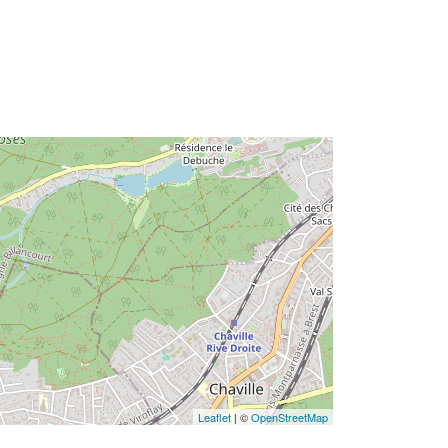
Leaflet
| ©
OpenStreetMap